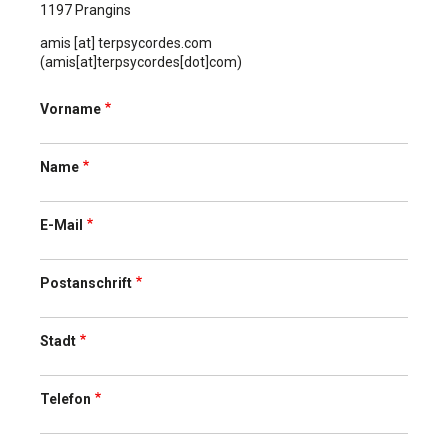
1197 Prangins
amis
[at]
terpsycordes
.
com
(amis[at]terpsycordes[dot]com)
Vorname
Name
E-Mail
Postanschrift
Stadt
Telefon