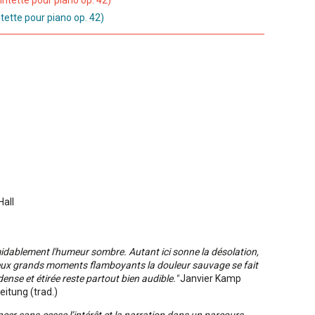
intette pour piano op. 42)
tette pour piano op. 42)
Hall
midablement l'humeur sombre. Autant ici sonne la désolation,
x grands moments flamboyants la douleur sauvage se fait
dense et étirée reste partout bien audible."
Janvier Kamp
itung (trad.)