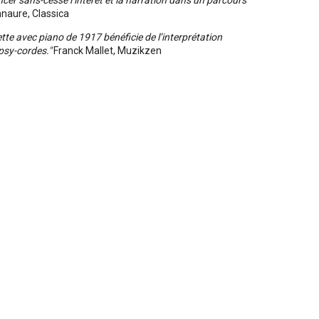
ncer sans-cesse l’intérêt et la narration dans un parcours
naure, Classica
te avec piano de 1917 bénéficie de l’interprétation
psy-cordes."
Franck Mallet, Muzikzen