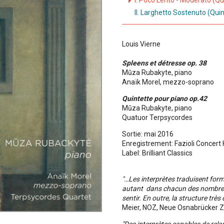
I. Poco Lento - Moderato (Qu
II. Larghetto Sostenuto (Quin
Louis Vierne
Spleens et détresse op. 38
Mūza Rubakyte, piano
Anaïk Morel, mezzo-soprano
Quintette pour piano op.42
Mūza Rubakyte, piano
Quatuor Terpsycordes
Sortie: mai 2016
Enregistrement: Fazioli Concert 
Label: Brilliant Classics
"…Les interprètes traduisent for
autant dans chacun des nombreu
sentir. En outre, la
structure très 
Meier, NOZ, Neue Osnabrücker Ze